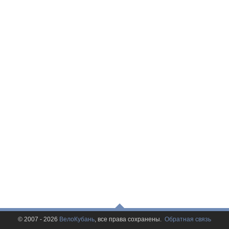
© 2007 - 2026
ВелоКубань
, все права сохранены.
Обратная связь