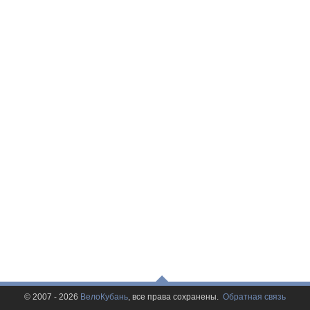
© 2007 - 2026
ВелоКубань
, все права сохранены.
Обратная связь