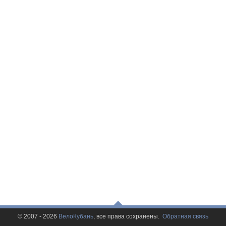
© 2007 - 2026
ВелоКубань
, все права сохранены.
Обратная связь