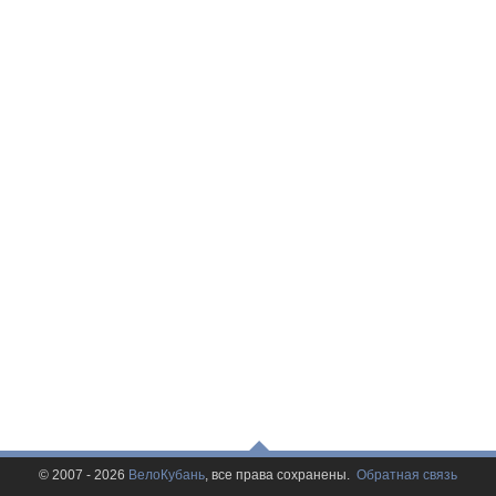
© 2007 - 2026
ВелоКубань
, все права сохранены.
Обратная связь