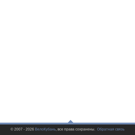
© 2007 - 2026
ВелоКубань
, все права сохранены.
Обратная связь