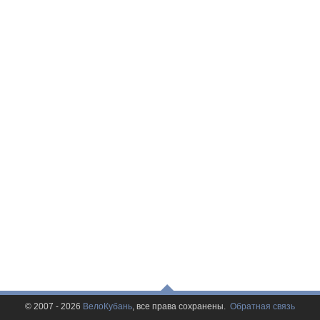
© 2007 - 2026
ВелоКубань
, все права сохранены.
Обратная связь