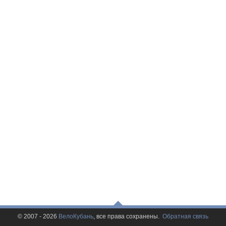
© 2007 - 2026
ВелоКубань
, все права сохранены.
Обратная связь