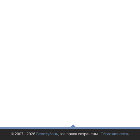
© 2007 - 2026
ВелоКубань
, все права сохранены.
Обратная связь