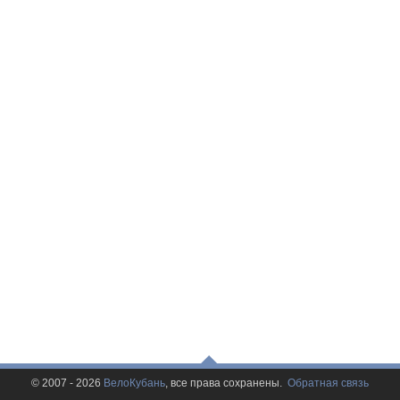
© 2007 - 2026
ВелоКубань
, все права сохранены.
Обратная связь