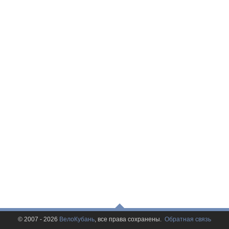
© 2007 - 2026
ВелоКубань
, все права сохранены.
Обратная связь