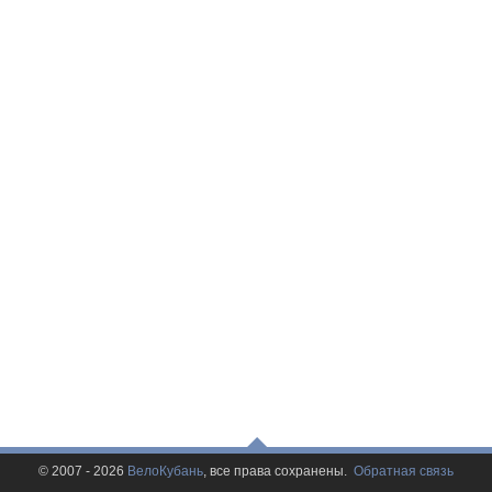
© 2007 - 2026
ВелоКубань
, все права сохранены.
Обратная связь