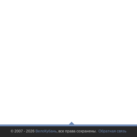
© 2007 - 2026
ВелоКубань
, все права сохранены.
Обратная связь