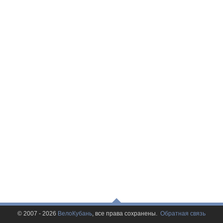
© 2007 - 2026
ВелоКубань
, все права сохранены.
Обратная связь