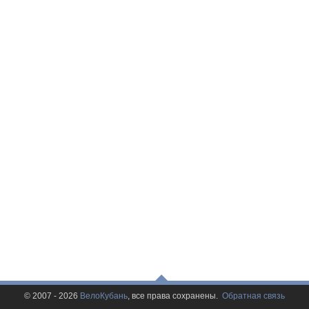
© 2007 - 2026
ВелоКубань
, все права сохранены.
Обратная связь