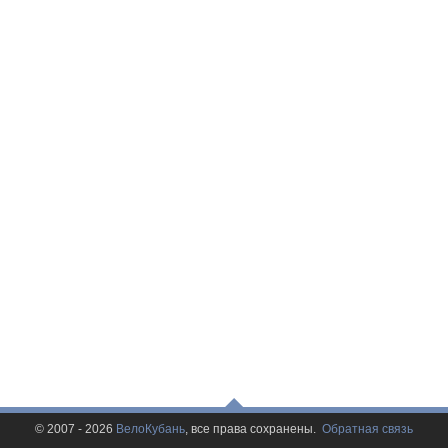
© 2007 - 2026
ВелоКубань
, все права сохранены.
Обратная связь