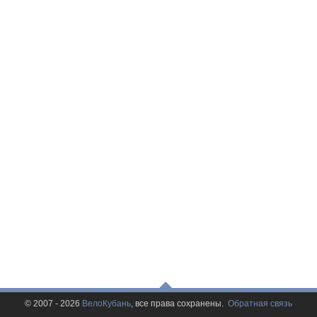
© 2007 - 2026
ВелоКубань
, все права сохранены.
Обратная связь