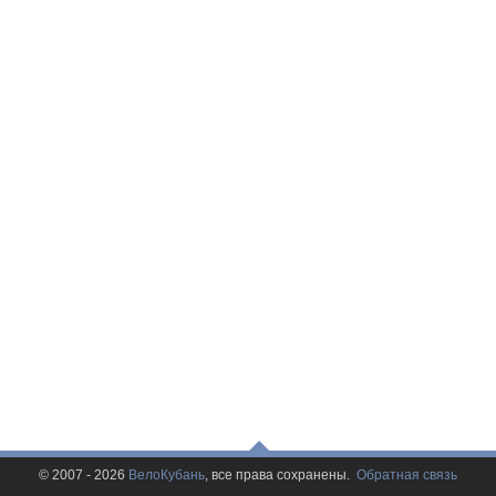
© 2007 - 2026
ВелоКубань
, все права сохранены.
Обратная связь