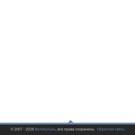
© 2007 - 2026
ВелоКубань
, все права сохранены.
Обратная связь