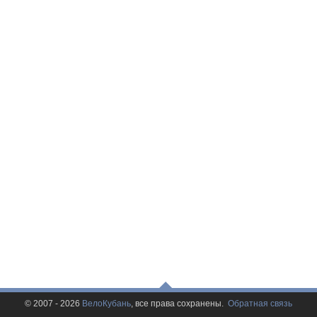
© 2007 - 2026
ВелоКубань
, все права сохранены.
Обратная связь