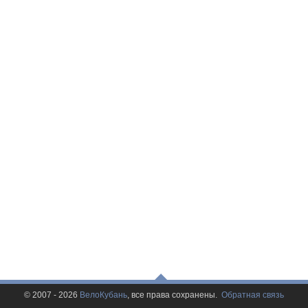
© 2007 - 2026
ВелоКубань
, все права сохранены.
Обратная связь