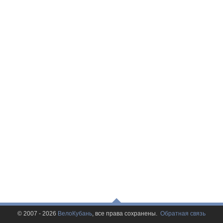
© 2007 - 2026
ВелоКубань
, все права сохранены.
Обратная связь