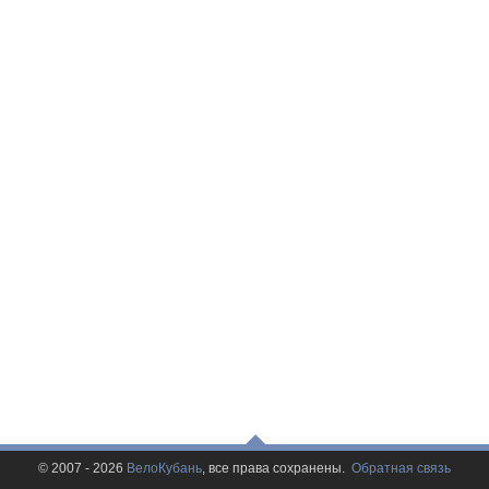
© 2007 - 2026
ВелоКубань
, все права сохранены.
Обратная связь