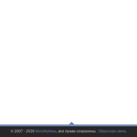
© 2007 - 2026
ВелоКубань
, все права сохранены.
Обратная связь