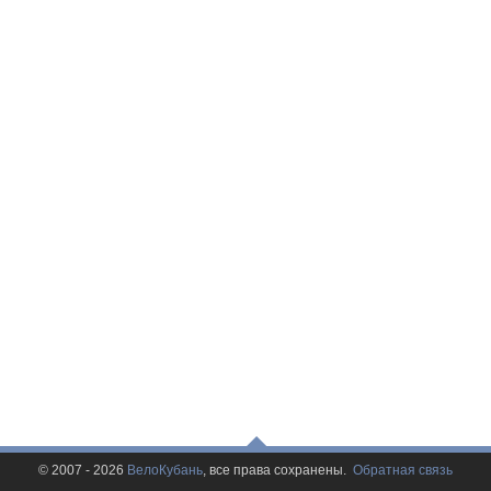
© 2007 - 2026
ВелоКубань
, все права сохранены.
Обратная связь