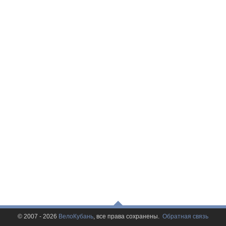
© 2007 - 2026
ВелоКубань
, все права сохранены.
Обратная связь