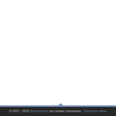
© 2007 - 2026
ВелоКубань
, все права сохранены.
Обратная связь