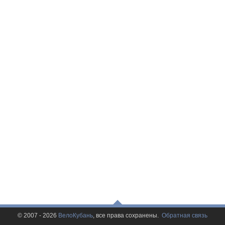
© 2007 - 2026
ВелоКубань
, все права сохранены.
Обратная связь