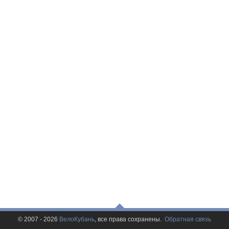
© 2007 - 2026
ВелоКубань
, все права сохранены.
Обратная связь