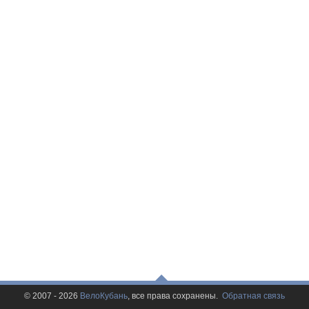
© 2007 - 2026
ВелоКубань
, все права сохранены.
Обратная связь