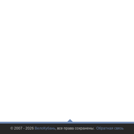
© 2007 - 2026
ВелоКубань
, все права сохранены.
Обратная связь