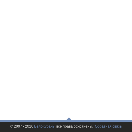
© 2007 - 2026
ВелоКубань
, все права сохранены.
Обратная связь