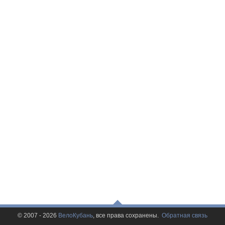
© 2007 - 2026
ВелоКубань
, все права сохранены.
Обратная связь