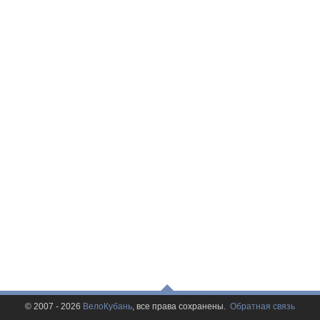
© 2007 - 2026
ВелоКубань
, все права сохранены.
Обратная связь