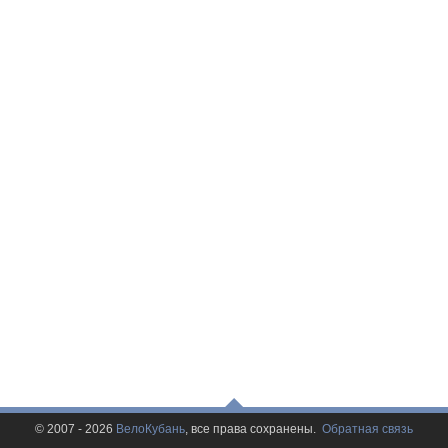
© 2007 - 2026
ВелоКубань
, все права сохранены.
Обратная связь