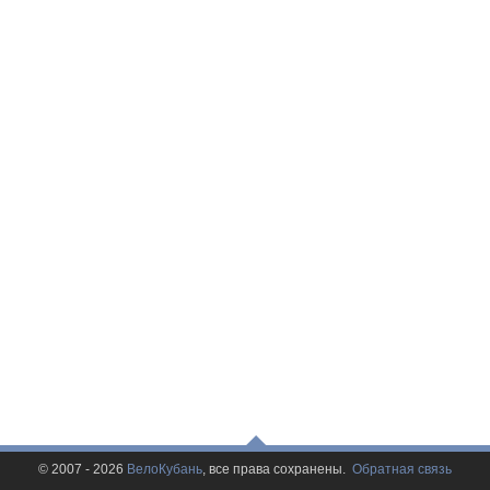
© 2007 - 2026
ВелоКубань
, все права сохранены.
Обратная связь