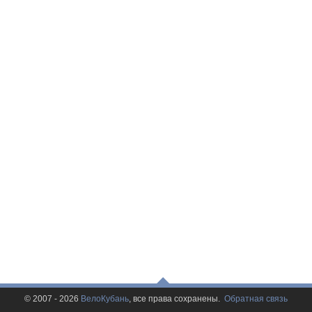
© 2007 - 2026
ВелоКубань
, все права сохранены.
Обратная связь