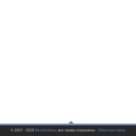
© 2007 - 2026
ВелоКубань
, все права сохранены.
Обратная связь