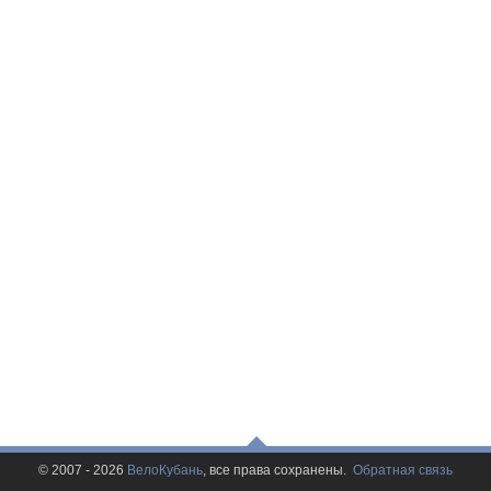
© 2007 - 2026
ВелоКубань
, все права сохранены.
Обратная связь