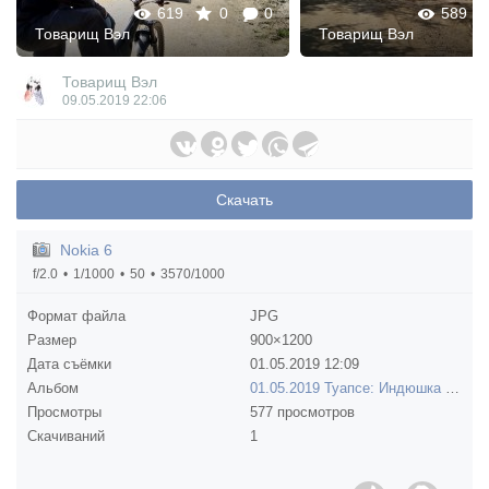
619
0
0
589
Товарищ Вэл
Товарищ Вэл
Товарищ Вэл
09.05.2019
22:06
Скачать
Nokia 6
f/2.0
1/1000
50
3570/1000
Формат файла
JPG
Размер
900×1200
Дата съёмки
01.05.2019
12:09
Альбом
01.05.2019 Туапсе: Индюшка и Скала Киселева
Просмотры
577 просмотров
Скачиваний
1