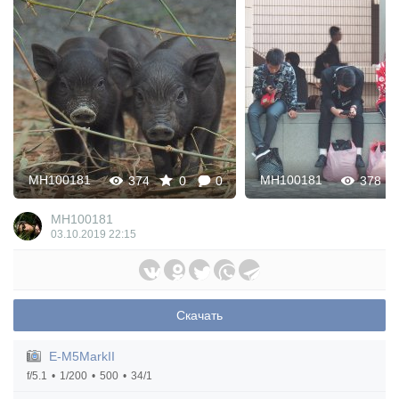
MH100181
MH100181
374
0
0
378
MH100181
03.10.2019
22:15
Скачать
E-M5MarkII
f/5.1
1/200
500
34/1