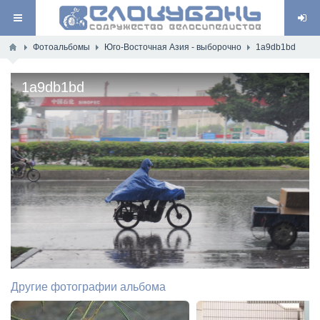
Фотоальбомы
Юго-Восточная Азия - выборочно
1a9db1bd
1a9db1bd
Другие фотографии альбома