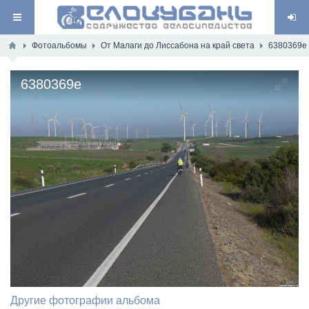
Фотоальбомы
От Малаги до Лиссабона на край света
6380369e
6380369e
Другие фотографии альбома