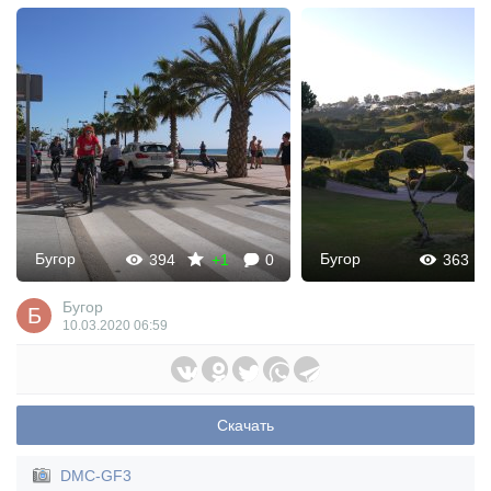
Бугор
Бугор
394
+1
0
363
Бугор
10.03.2020
06:59
Скачать
DMC-GF3