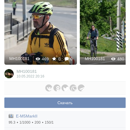
MH100181
MH100181
469
0
0
480
MH100181
10.05.2022
20:16
Скачать
E-M5MarkII
f/6.3
1/1000
200
150/1