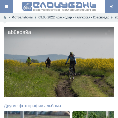
Фотоальбомы
09.05.2022 Краснодар - Калужская - Краснодар
a
ab8eda9a
Другие фотографии альбома