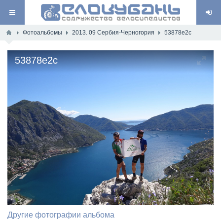
Фотоальбомы
2013. 09 Сербия-Черногория
53878e2c
53878e2c
Другие фотографии альбома