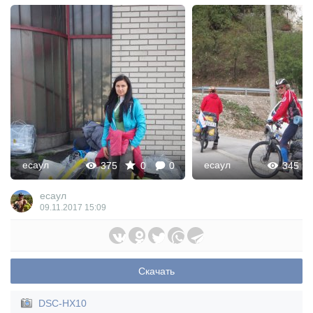
есаул
есаул
375
0
0
345
есаул
09.11.2017
15:09
Скачать
DSC-HX10