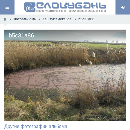
Фотоальбомы
Хаштук в декабре.
b5c31a86
b5c31a86
Другие фотографии альбома