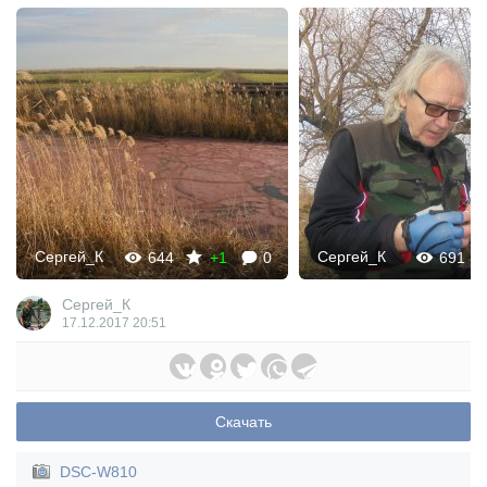
Сергей_К
Сергей_К
644
+1
0
691
Сергей_К
17.12.2017
20:51
Скачать
DSC-W810