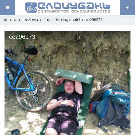
Фотоальбомы
1 мая Новосадовый !
ce296973
ce296973