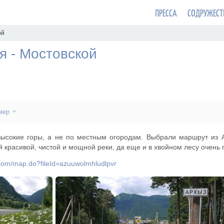
ПРЕССА
СОДРУЖЕСТ
ой
я - Мостовской
мер
высокие горы, а не по местным огородам. Выбрали маршрут из 
 красивой, чистой и мощной реки, да еще и в хвойном лесу очень 
.com/map.do?fileId=azuuwolmhludlpvr