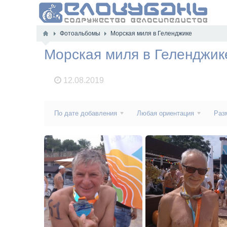
Фотоальбомы
Морская миля в Геленджике
Морская миля в Геленджик
12.08.2019
По дате добавления
Любая ориентация
Раз