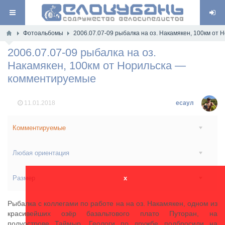
Фотоальбомы
2006.07.07-09 рыбалка на оз. Накамякен, 100км от
2006.07.07-09 рыбалка на оз.
Накамякен, 100км от Норильска —
комментируемые
11.01.2018
есаул
Комментируемые
Любая ориентация
Размер
x
Рыбалка с коллегами по работе на на оз. Накамякен, одном из
красивейших озёр базальтового плато Путоран, на
полуострове Таймыр. Геологи по дружбе подбросили на