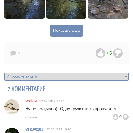
Показать ещё
+5
2
2 КОММЕНТАРИЯ
Мэйби
22.07.2019
17:14
Ну не получацо(( Одну грузит, пять пропускает…
0
Ссылка
MH100181
22.07.2019
16:20