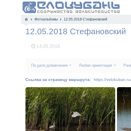
Фотоальбомы
12.05.2018 Стефановский
12.05.2018 Стефановский
14.05.2018
По дате добавления
Любая ориентация
Раз
Ссылка на страницу маршрута:
https://velokuban.r